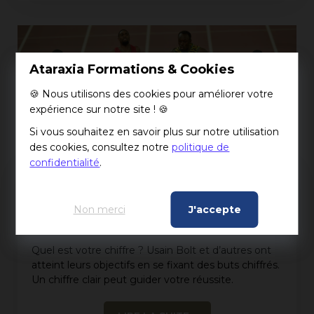
Ataraxia Formations & Cookies
🍪 Nous utilisons des cookies pour améliorer votre
expérience sur notre site ! 🍪
Si vous souhaitez en savoir plus sur notre utilisation
des cookies, consultez notre
politique de
confidentialité
.
VOUS DEVEZ CONNAÎTRE
Non merci
J'accepte
LE CHIFFRE
Quel est votre chiffre ? Usain Bolt et d’autres ont
atteint leurs objectifs en se fixant des buts chiffrés.
Un chiffre clair peut guider votre réussite.