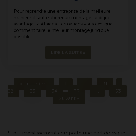
Pour reprendre une entreprise de la meilleure
manière, il faut élaborer un montage juridique
avantageux. Ataraxia Formations vous explique
comment faire le meilleur montage juridique
possible.
LIRE LA SUITE »
« Précédent
1
…
31
32
33
34
35
…
53
Suivant »
* Tout investissement comporte une part de risque,