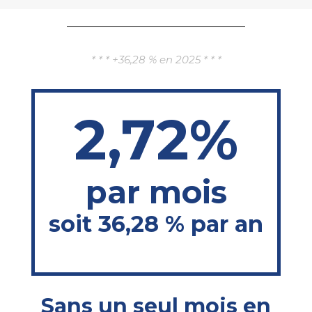
Aller
au
* * * +36,28 % en 2025 * * *
contenu
2,72%
par mois
soit 36,28 % par an
Sans un seul mois en