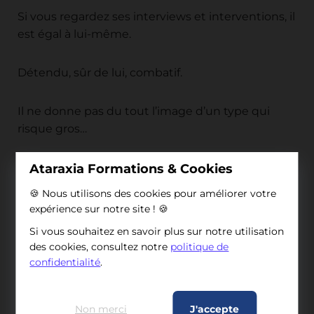
Si vous regardez ses interviews et interventions, il
est égal à lui-même.
Détendu, sûr de lui, combatif.
Il ne donne pas du tout l’image d’un type qui
risque gros…
Pourtant, il risque gros.
Ataraxia Formations & Cookies
🍪 Nous utilisons des cookies pour améliorer votre
expérience sur notre site ! 🍪
Pour comprendre, il faut savoir
Si vous souhaitez en savoir plus sur notre utilisation
des cookies, consultez notre
politique de
quelque chose
confidentialité
.
Donald Trump a fait faillite plusieurs fois.
Non merci
J'accepte