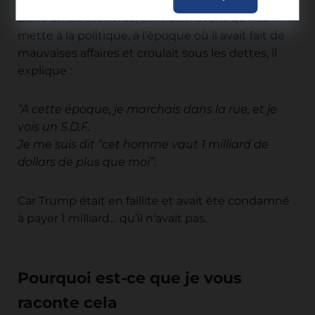
Dans un de ses livres, écrit bien avant qu’il se
mette à la politique, à l’époque où il avait fait de
mauvaises affaires et croulait sous les dettes, il
explique :
“A cette époque, je marchais dans la rue, et je
vois un S.D.F.
Je me suis dit “cet homme vaut 1 milliard de
dollars de plus que moi”.
Car Trump était en faillite et avait été condamné
à payer 1 milliard… qu’il n’avait pas.
Pourquoi est-ce que je vous
raconte cela